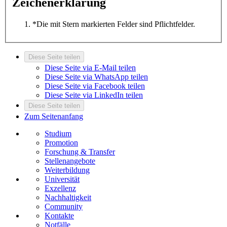
Zeichenerklärung
*
Die mit Stern markierten Felder sind Pflichtfelder.
Diese Seite teilen
Diese Seite via E-Mail teilen
Diese Seite via WhatsApp teilen
Diese Seite via Facebook teilen
Diese Seite via LinkedIn teilen
Diese Seite teilen
Zum Seitenanfang
Studium
Promotion
Forschung & Transfer
Stellenangebote
Weiterbildung
Universität
Exzellenz
Nachhaltigkeit
Community
Kontakte
Notfälle