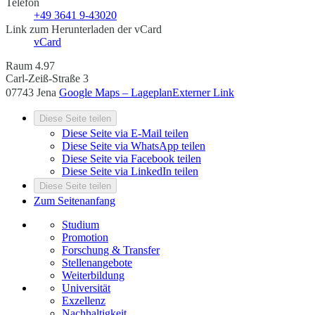
Telefon
+49 3641 9-43020
Link zum Herunterladen der vCard
vCard
Raum 4.97
Carl-Zeiß-Straße 3
07743 Jena
Google Maps – Lageplan
Externer Link
Diese Seite teilen
Diese Seite via E-Mail teilen
Diese Seite via WhatsApp teilen
Diese Seite via Facebook teilen
Diese Seite via LinkedIn teilen
Diese Seite teilen
Zum Seitenanfang
Studium
Promotion
Forschung & Transfer
Stellenangebote
Weiterbildung
Universität
Exzellenz
Nachhaltigkeit