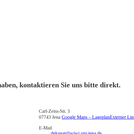
ben, kontaktieren Sie uns bitte direkt.
Carl-Zeiss-Str. 3
07743 Jena
Google Maps – Lageplan
Externer Li
E-Mail
dekanat@wiwi.uni-jena.de