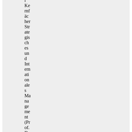
i
Ke
rnf
äc
her
Str
ate
gis
ch
es
un
d
Int
ern
ati
on
ale
s
Ma
na
ge
me
nt
(Pr
of.