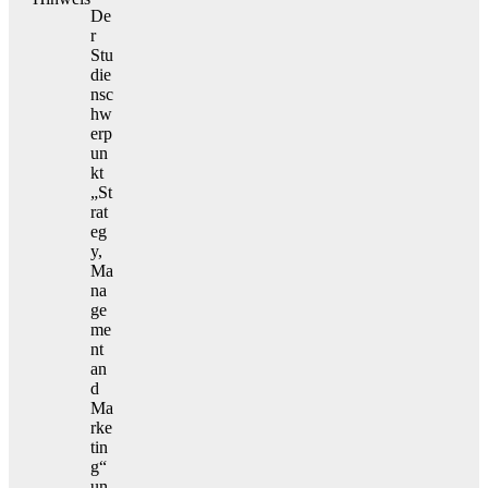
De
r
Stu
die
nsc
hw
erp
un
kt
„St
rat
eg
y,
Ma
na
ge
me
nt
an
d
Ma
rke
tin
g“
un