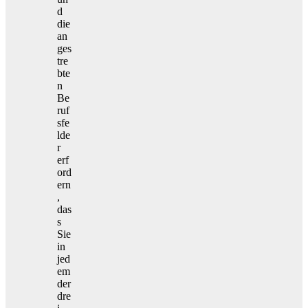
d
die
an
ges
tre
bte
n
Be
ruf
sfe
lde
r
erf
ord
ern
,
das
s
Sie
in
jed
em
der
dre