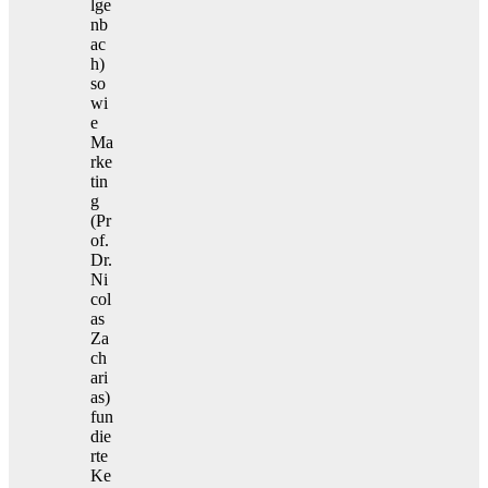
lge
nb
ac
h)
so
wi
e
Ma
rke
tin
g
(Pr
of.
Dr.
Ni
col
as
Za
ch
ari
as)
fun
die
rte
Ke