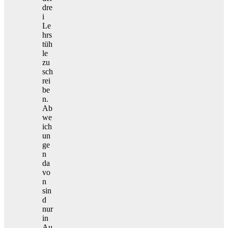
dre
i
Le
hrs
tüh
le
zu
sch
rei
be
n.
Ab
we
ich
un
ge
n
da
vo
n
sin
d
nur
in
Au