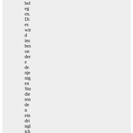
bel
eg
en.
Di
es
wir
d
ins
bes
on
der
e
de
nje
nig
en
Stu
die
ren
de
n
ein
dri
ngl
ich