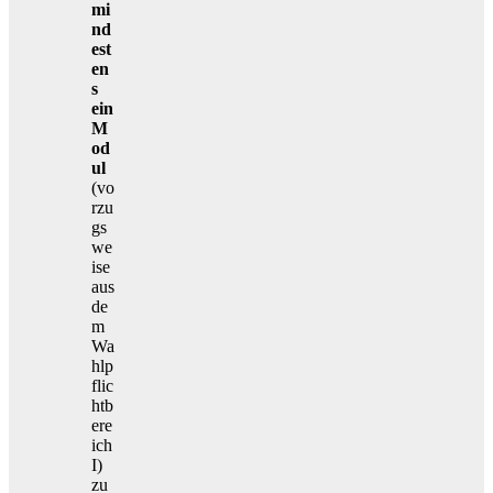
mi
nd
est
en
s
ein
M
od
ul
(vo
rzu
gs
we
ise
aus
de
m
Wa
hlp
flic
htb
ere
ich
I)
zu