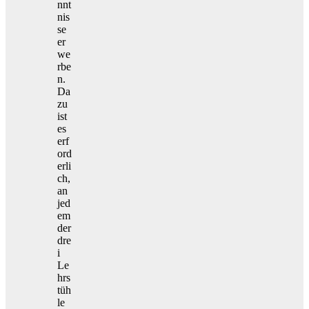
nnt
nis
se
er
we
rbe
n.
Da
zu
ist
es
erf
ord
erli
ch,
an
jed
em
der
dre
i
Le
hrs
tüh
le