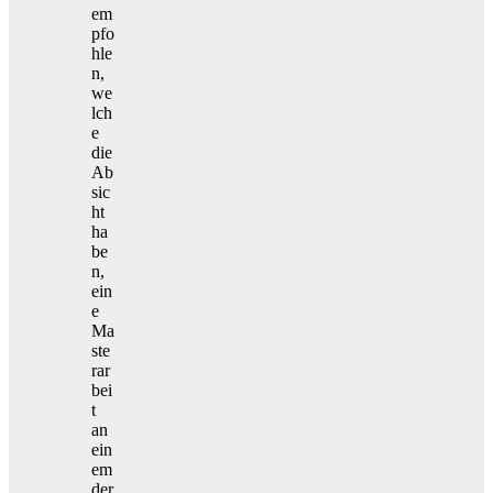
em
pfo
hle
n,
we
lch
e
die
Ab
sic
ht
ha
be
n,
ein
e
Ma
ste
rar
bei
t
an
ein
em
der