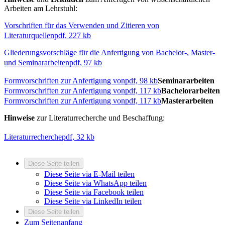
Arbeiten am Lehrstuhl:
Vorschriften für das Verwenden und Zitieren von
Literaturquellen
pdf, 227 kb
Gliederungsvorschläge für die Anfertigung von Bachelor-, Master-
und Seminararbeiten
pdf, 97 kb
Formvorschriften zur Anfertigung von
pdf, 98 kb
Seminararbeiten
Formvorschriften zur Anfertigung von
pdf, 117 kb
Bachelorarbeiten
Formvorschriften zur Anfertigung von
pdf, 117 kb
Masterarbeiten
Hinweise
zur Literaturrecherche und Beschaffung:
Literaturrecherche
pdf, 32 kb
Diese Seite teilen
Diese Seite via E-Mail teilen
Diese Seite via WhatsApp teilen
Diese Seite via Facebook teilen
Diese Seite via LinkedIn teilen
Diese Seite teilen
Zum Seitenanfang