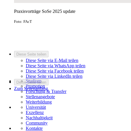
Praxisvorträge SoSe 2025 update
Foto: FAcT
Diese Seite teilen
Diese Seite via E-Mail teilen
Diese Seite via WhatsApp teilen
Diese Seite via Facebook teilen
Diese Seite via LinkedIn teilen
Studium
Diese Seite teilen
Promotion
Zum Seitenanfang
Forschung & Transfer
Stellenangebote
Weiterbildung
Universität
Exzellenz
Nachhaltigkeit
Community
Kontakte