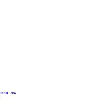
sität Jena
e