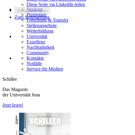
Diese Seite via LinkedIn teilen
Studium
Diese Seite teilen
Promotion
Zum Seitenanfang
Forschung & Transfer
Stellenangebote
Weiterbildung
Universität
Exzellenz
Nachhaltigkeit
Community
Kontakte
Notfälle
Service für Medien
Schiller
Das Magazin
der Universität Jena
Jetzt lesen!