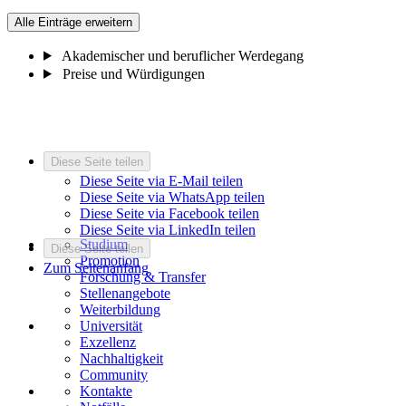
Alle Einträge erweitern
Akademischer und beruflicher Werdegang
Preise und Würdigungen
Diese Seite teilen
Diese Seite via E-Mail teilen
Diese Seite via WhatsApp teilen
Diese Seite via Facebook teilen
Diese Seite via LinkedIn teilen
Studium
Diese Seite teilen
Promotion
Zum Seitenanfang
Forschung & Transfer
Stellenangebote
Weiterbildung
Universität
Exzellenz
Nachhaltigkeit
Community
Kontakte