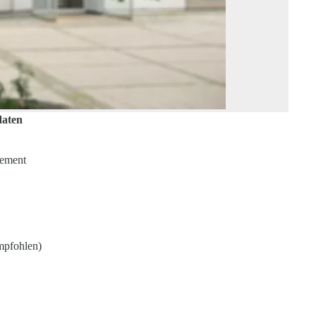
daten
gement
mpfohlen)