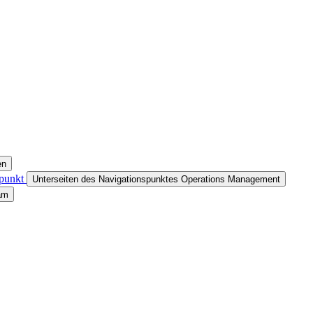
en
npunkt
Unterseiten des Navigationspunktes Operations Management
am