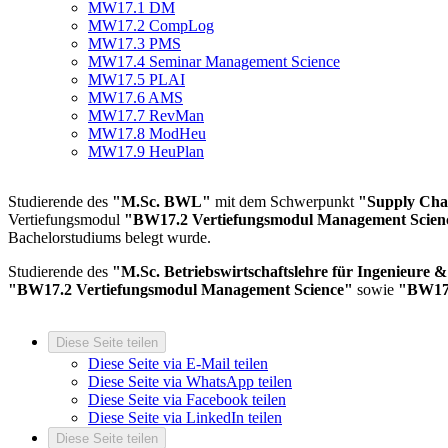
MW17.1 DM
MW17.2 CompLog
MW17.3 PMS
MW17.4 Seminar Management Science
MW17.5 PLAI
MW17.6 AMS
MW17.7 RevMan
MW17.8 ModHeu
MW17.9 HeuPlan
Studierende des
"M.Sc. BWL"
mit dem Schwerpunkt
"Supply Ch
Vertiefungsmodul
"BW17.2 Vertiefungsmodul Management Scien
Bachelorstudiums belegt wurde.
Studierende des
"M.Sc. Betriebswirtschaftslehre für Ingenieure 
"BW17.2 Vertiefungsmodul Management Science"
sowie
"BW17.
Diese Seite teilen
Diese Seite via E-Mail teilen
Diese Seite via WhatsApp teilen
Diese Seite via Facebook teilen
Diese Seite via LinkedIn teilen
Diese Seite teilen