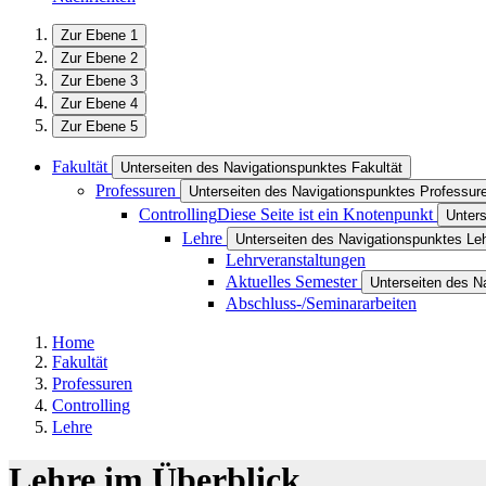
Zur Ebene 1
Zur Ebene 2
Zur Ebene 3
Zur Ebene 4
Zur Ebene 5
Fakultät
Unterseiten des Navigationspunktes Fakultät
Professuren
Unterseiten des Navigationspunktes Professur
Controlling
Diese Seite ist ein Knotenpunkt
Unters
Lehre
Unterseiten des Navigationspunktes Le
Lehrveranstaltungen
Aktuelles Semester
Unterseiten des N
Abschluss-/Seminararbeiten
Home
Fakultät
Professuren
Controlling
Lehre
Lehre im Überblick