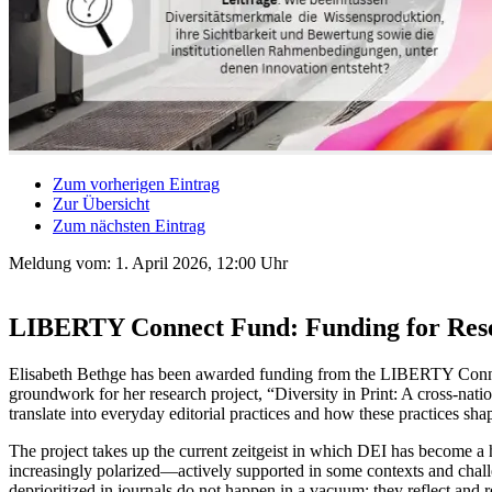
Zum vorherigen Eintrag
Zur Übersicht
Zum nächsten Eintrag
Meldung vom:
1. April 2026, 12:00 Uhr
LIBERTY Connect Fund: Funding for Resear
Elisabeth Bethge has been awarded funding from the LIBERTY Connect F
groundwork for her research project,
“Diversity in Print: A cross-nati
translate into everyday editorial practices and how these practices sha
The project takes up the current zeitgeist in which DEI has become a h
increasingly polarized—actively supported in some contexts and challen
deprioritized in journals do not happen in a vacuum; they reflect and r