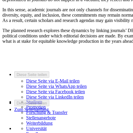
In this sense, academic journals are not only channels for disseminati
diversity, equity, and inclusion, these commitments may remain normat
As a result, certain scholars and research agendas may gain visibility
The planned research explores these dynamics by linking journals’ DEI p
political conditions under which editorial decisions are made. By exami
what is at stake for equitable knowledge production in the years ahead
Diese Seite teilen
Diese Seite via E-Mail teilen
Diese Seite via WhatsApp teilen
Diese Seite via Facebook teilen
Diese Seite via LinkedIn teilen
Studium
Diese Seite teilen
Promotion
Zum Seitenanfang
Forschung & Transfer
Stellenangebote
Weiterbildung
Universität