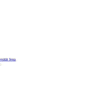
sität Jena
e