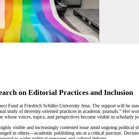
ch on Editorial Practices and Inclusion
und at Friedrich Schiller University Jena. The support will be used to
onal study of diversity-oriented practices in academic journals.”
Her work
pe whose voices, topics, and perspectives become visible in scholarly jo
ighly visible and increasingly contested issue amid ongoing political s
ged in others—academic publishing sits at a critical juncture. Decisions
espond to wider political pressures and cultural debates.