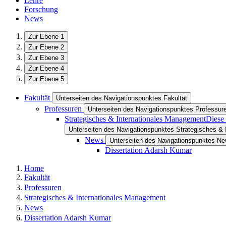
Lehre
Forschung
News
Zur Ebene 1
Zur Ebene 2
Zur Ebene 3
Zur Ebene 4
Zur Ebene 5
Fakultät
Unterseiten des Navigationspunktes Fakultät
Professuren
Unterseiten des Navigationspunktes Professur
Strategisches & Internationales Management
Diese 
Unterseiten des Navigationspunktes Strategisches &
News
Unterseiten des Navigationspunktes N
Dissertation Adarsh Kumar
Home
Fakultät
Professuren
Strategisches & Internationales Management
News
Dissertation Adarsh Kumar