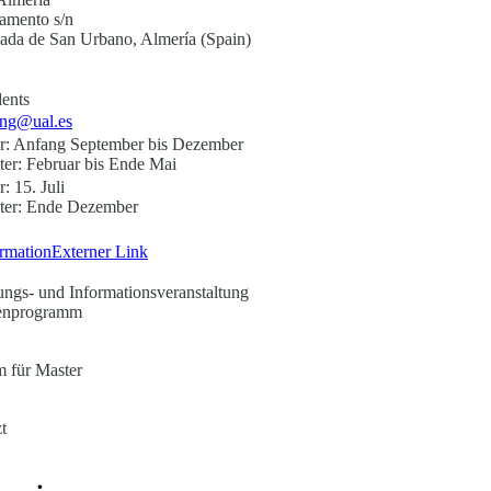
ramento s/n
da de San Urbano, Almería (Spain)
ents
ng@ual.es
r: Anfang September bis Dezember
r: Februar bis Ende Mai
: 15. Juli
er: Ende Dezember
rmation
Externer Link
ngs- und Informationsveranstaltung
enprogramm
 für Master
t