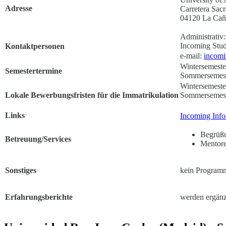
Adresse
Carretera Sac
04120 La Caña
Administrativ:
Incoming Stud
Kontaktpersonen
e-mail:
incomi
Wintersemeste
Semestertermine
Sommersemeste
Wintersemester
Lokale Bewerbungsfristen für die Immatrikulation
Sommersemest
Links
Incoming Info
Begrüßu
Betreuung/Services
Mentor
Sonstiges
kein Programm
Erfahrungsberichte
werden ergänz