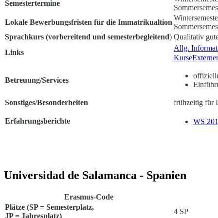
Semestertermine
Sommersemester
Wintersemester
Lokale Bewerbungsfristen für die Immatrikualtion
Sommersemest
Sprachkurs (vorbereitend und semesterbegleitend
)
Qualitativ gut
Allg. Informa
Links
Kurse
Externe
offizie
Betreuung/Services
Einfüh
Sonstiges/Besonderheiten
frühzeitig fü
Erfahrungsberichte
WS 201
Universidad de Salamanca - Spanien
Erasmus-Code
Plätze (SP = Semesterplatz,
4 SP
JP = Jahresplatz)