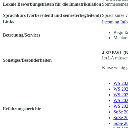
Lokale Bewerbungsfristen für die Immatrikulation
Sommersemest
Sprachkurs (vorbereitend und semesterbegleitend
)
Sprachkurse v
Links
Incoming Info
Begrüßu
Betreuung/Services
Mentor
4 SP BWL (Bu
Im LA müssen 
Sonstiges/Besonderheiten
Kurse wenig 
WS 202
WS 202
WS 202
WS 202
WS 202
Erfahrungsberichte
SoSe 2
SoSe 2
SoSe 2