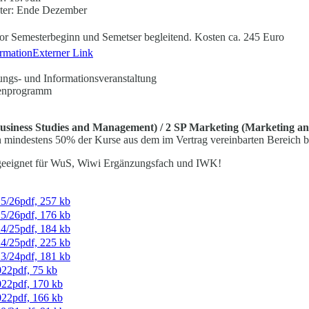
er: Ende Dezember
or Semesterbeginn und Semetser begleitend. Kosten ca. 245 Euro
rmation
Externer Link
ngs- und Informationsveranstaltung
enprogramm
siness Studies and Management) / 2 SP Marketing (Marketing an
mindestens 50% der Kurse aus dem im Vertrag vereinbarten Bereich b
geeignet für WuS, Wiwi Ergänzungsfach und IWK!
5/26
pdf, 257 kb
5/26
pdf, 176 kb
4/25
pdf, 184 kb
4/25
pdf, 225 kb
3/24
pdf, 181 kb
022
pdf, 75 kb
022
pdf, 170 kb
022
pdf, 166 kb