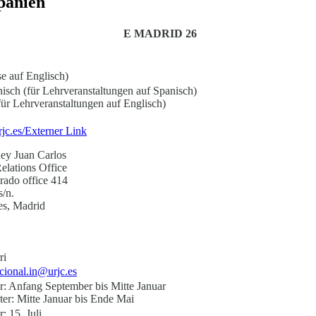
panien
E MADRID 26
se auf Englisch)
isch (für Lehrveranstaltungen auf Spanisch)
für Lehrveranstaltungen auf Englisch)
jc.es/
Externer Link
ey Juan Carlos
Relations Office
rado office 414
s/n.
es, Madrid
ri
acional.in@urjc.es
r: Anfang September bis Mitte Januar
r: Mitte Januar bis Ende Mai
: 15. Juli