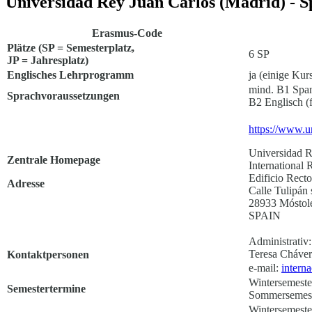
Universidad Rey Juan Carlos (Madrid) - S
Erasmus-Code
Plätze (SP = Semesterplatz,
6 SP
JP = Jahresplatz)
Englisches Lehrprogramm
ja (einige Kur
mind. B1 Span
Sprachvoraussetzungen
B2 Englisch (
https://www.ur
Universidad R
Zentrale Homepage
International 
Edificio Recto
Adresse
Calle Tulipán 
28933 Móstol
SPAIN
Administrativ:
Teresa Cháver
Kontaktpersonen
e-mail:
intern
Wintersemeste
Semestertermine
Sommersemeste
Wintersemester