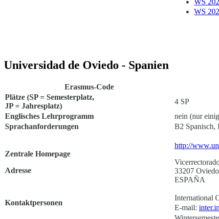
WS 202
WS 202
Universidad de Oviedo - Spanien
Erasmus-Code
Plätze (SP = Semesterplatz,
4 SP
JP = Jahresplatz)
Englisches Lehrprogramm
nein (nur eini
Sprachanforderungen
B2 Spanisch, 
http://www.un
Zentrale Homepage
Vicerrectorado
Adresse
33207 Oviedo 
ESPAÑA
International O
Kontaktpersonen
E-mail:
inter.
Wintersemeste