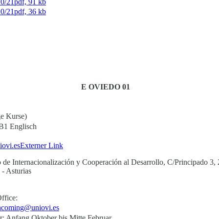
0/21
pdf, 91 kb
0/21
pdf, 36 kb
E OVIEDO 01
ge Kurse)
B1 Englisch
iovi.es
Externer Link
 de Internacionalización y Cooperación al Desarrollo, C/Principado 3, 
- Asturias
ffice:
incoming@uniovi.es
r: Anfang Oktober bis Mitte Februar