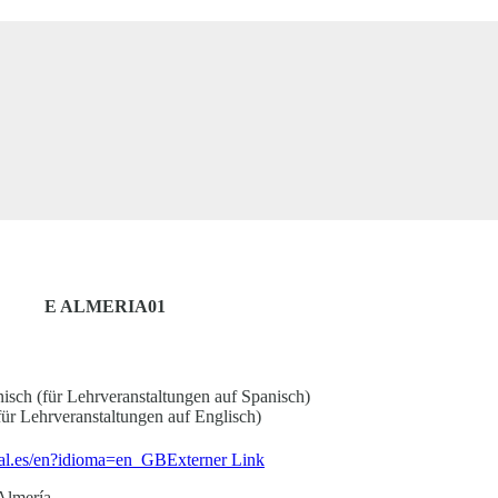
E ALMERIA01
isch (für Lehrveranstaltungen auf Spanisch)
für Lehrveranstaltungen auf Englisch)
ual.es/en?idioma=en_GB
Externer Link
 Almería