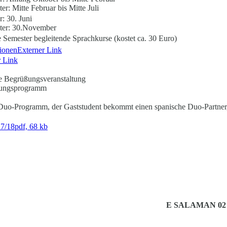
: Mitte Februar bis Mitte Juli
: 30. Juni
er: 30.November
e Semester begleitende Sprachkurse (kostet ca. 30 Euro)
tionen
Externer Link
r Link
lle Begrüßungsveranstaltung
rungsprogramm
r Duo-Programm, der Gaststudent bekommt einen spanische Duo-Partner
7/18
pdf, 68 kb
E SALAMAN 02