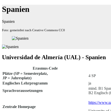
Spanien
Spanien
Foto: gemeinfrei nach Creative Commons CC0
Universidad de Almería (UAL) - Spanien
Erasmus-Code
Plätze (SP = Semesterplatz,
4 SP
JP = Jahresplatz)
Englisches Lehrprogramm
ja
mind. B1 Span
Sprachvoraussetzungen
B2 Englisch (
https://www.
Zentrale Homepage
University of