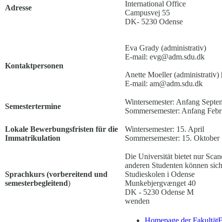
International Office
Adresse
Campusvej 55
DK- 5230 Odense
Eva Grady (administrativ)
E-mail: evg@adm.sdu.dk
Kontaktpersonen
Anette Moeller (administrativ
E-mail: am@adm.sdu.dk
Wintersemester: Anfang Septe
Semestertermine
Sommersemester: Anfang Febru
Lokale Bewerbungsfristen für die
Wintersemester: 15. April
Immatrikulation
Sommersemester: 15. Oktober
Die Universität bietet nur Sca
anderen Studenten können sich
Sprachkurs (vorbereitend und
Studieskolen i Odense
semesterbegleitend
)
Munkebjergvænget 40
DK - 5230 Odense M
wenden
Homepage der Fakultät
E