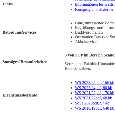
Links
Informationen für Gasts
Kursprogramm
Externer
Gute, umfassende Betre
Begrüßungs- und Informa
Betreuung/Services
Buddyprogramm
Orientation Day (vor Se
Abholservice
3 von 5 SP im Bereich Scand
Sonstiges/ Besonderheiten
Vertrag mit Fakultät Humanit
Bereich wählen.
WS 2023/24
pdf, 166 kb
WS 2023/24
pdf, 80 kb
WS 2021/22
pdf, 170 kb
Erfahrungsberichte
WS 2021/22
pdf, 68 kb
SoSe 2020
pdf, 57 kb
WS 2018/19
pdf, 648 kb