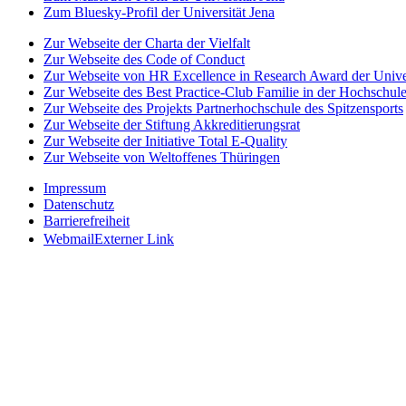
Zum Bluesky-Profil der Universität Jena
Zur Webseite der Charta der Vielfalt
Zur Webseite des Code of Conduct
Zur Webseite von HR Excellence in Research Award der Univer
Zur Webseite des Best Practice-Club Familie in der Hochschul
Zur Webseite des Projekts Partnerhochschule des Spitzensports
Zur Webseite der Stiftung Akkreditierungsrat
Zur Webseite der Initiative Total E-Quality
Zur Webseite von Weltoffenes Thüringen
Impressum
Datenschutz
Barrierefreiheit
Webmail
Externer Link