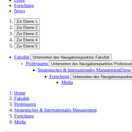
Lehre
Forschung
News
Zur Ebene 1
Zur Ebene 2
Zur Ebene 3
Zur Ebene 4
Zur Ebene 5
Fakultät
Unterseiten des Navigationspunktes Fakultät
Professuren
Unterseiten des Navigationspunktes Professur
Strategisches & Internationales Management
Diese 
Forschung
Unterseiten des Navigationspunkt
Media
Home
Fakultät
Professuren
Strategisches & Internationales Management
Forschung
Media